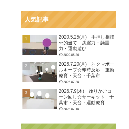
人気記事
2020.5.25(月) 手押し相撲
☆的当て 跳躍力・懸垂
力・運動遊び
2020.05.26
2026.7.20(月) 肘クマボー
ルキープ☆即時反応 運動
療育・天台・千葉市
2026.07.20
2026.7.9(木) ゆりかごコ
ーン回し☆サーキット 千
葉市・天台・運動療育
2026.07.10