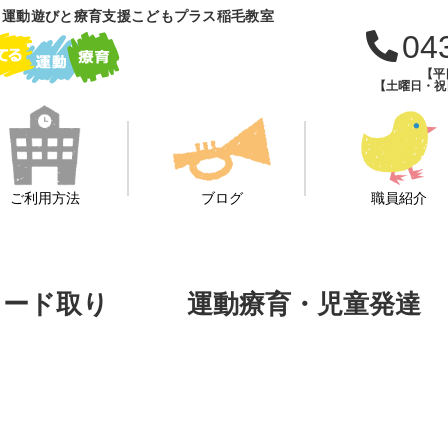
 運動遊びと療育支援こどもプラス稲毛教室
04
【平日
【土曜日・祝日・
ご利用方法
ブログ
職員紹介
壁倒立☆カード取り 運動療育・児童発達