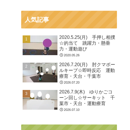
人気記事
2020.5.25(月) 手押し相撲
☆的当て 跳躍力・懸垂
力・運動遊び
2020.05.26
2026.7.20(月) 肘クマボー
ルキープ☆即時反応 運動
療育・天台・千葉市
2026.07.20
2026.7.9(木) ゆりかごコ
ーン回し☆サーキット 千
葉市・天台・運動療育
2026.07.10