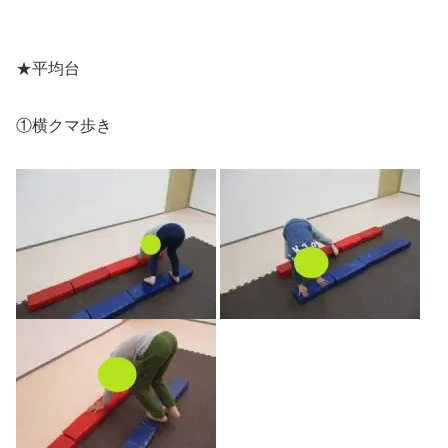
★平均台
①横クマ歩き