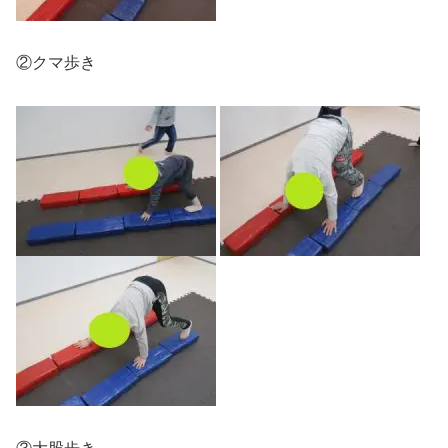
②クマ歩き