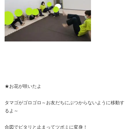
★お花が咲いたよ
タマゴがゴロゴロ～お友だちにぶつからないように移動す
るよ～
合図でピタリと止まってツボミに変身！