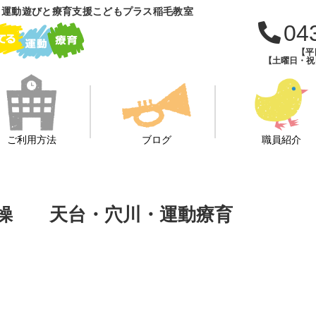
 運動遊びと療育支援こどもプラス稲毛教室
04
【平日
【土曜日・祝日・
ご利用方法
ブログ
職員紹介
柔軟体操 天台・穴川・運動療育