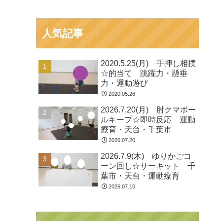
人気記事
2020.5.25(月) 手押し相撲
☆的当て 跳躍力・懸垂
力・運動遊び
2020.05.26
2026.7.20(月) 肘クマボー
ルキープ☆即時反応 運動
療育・天台・千葉市
2026.07.20
2026.7.9(木) ゆりかごコ
ーン回し☆サーキット 千
葉市・天台・運動療育
2026.07.10