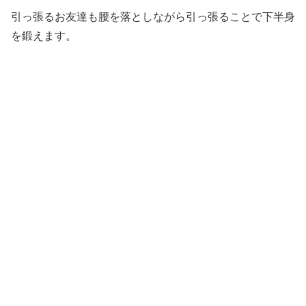
引っ張るお友達も腰を落としながら引っ張ることで下半身
を鍛えます。
☆絵本タイム・動物変身マットへGO！☆
ウシガエルジャンプ！①手、②足、の順番でダイナミック
に跳ぶ事ができました。