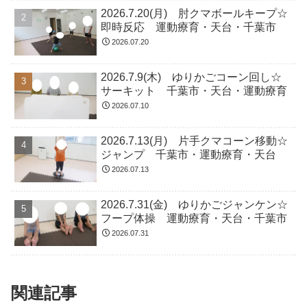
関連記事
2025.12.6(土) カップタッチ☆サ
未分類
ーキット 運動療育・天台・千葉
市
こんにちは１２月に入って一気に気温が
下がり、今日も空気の冷たい日となりま
したね。柔軟体操などでしっかりと体を
ほぐしてから、運動に取り組んでいきま
した！★ラジオ体操体操のやり方も覚え
てできるようになりましたね！★柔軟体
2025.7.15(火) 一人体操☆即時反
未分類
操反らす部分や伸ばす部分...
応運動 運動療育・天台・千葉市
こんにちは今日もあいにくの雨でした
が、教室で元気に体を動かして思い切り
発散していきましょう。★平均台一本の
長い橋の上を片足クマで渡って行こ
う！ ★時計カード細かな時間にも挑戦し
ました。★壁倒立背中も真っすぐ伸ばし
2026.6.16(火) 腿上げ☆サーキッ
未分類
てキープ！★アヒル歩き平均台...
トトレーニング 千葉市・運動療
育・天台
こんにちは今日も暑いですが、元気なお
友達と運動を頑張っていきたいと思いま
す。水分補給しながら笑顔で乗り越えま