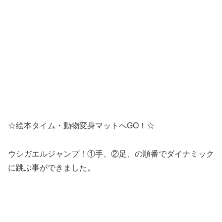
自らお片づけのお手伝い、ありがとう。
思いやりの気持ち、優しい気持ち、大切にしていきたいで
すね♪
未分類
人気記事
2020.5.25(月) 手押し相撲☆的当て
跳躍力・懸垂力・運動遊び
2020.05.26