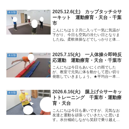
しょう！！★カード①姿勢を正して落ち
着いてから始めましょう♬★動物変身ア
ザラシポーズもバッチリ♫★壁倒立 ★サ
2019.12.25(水) 氷オニ☆色陣取
未分類
ーキットフープジャンプ...
り☆ 天台・児童発達支援・運動
遊び・運動療育
こんにちは今日はクリスマス！サンタさ
んから何のプレゼントをもらったか笑顔
で教えてくれました。★柔軟体操★平均
台を使っての柔軟体操、腕をしっかり伸
ばして行うことができました。★ボール
運び・フープジャンプ・カードひっくり
返し★平均台の上をバラン...
2017.4.15(土) 何ちゃって倒立☆マット
坂スーパーマン☆ 千葉市・稲毛区・放
課後等デイサービス・児童発達支援
2017.4.18(火) マットくぐり☆お買い物
ごっこ☆ 千葉市・稲毛区・児童発達支
援・送迎・運動遊び
ホーム
未分類