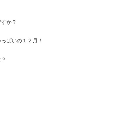
ですか？
いっぱいの１２月！
な？
！