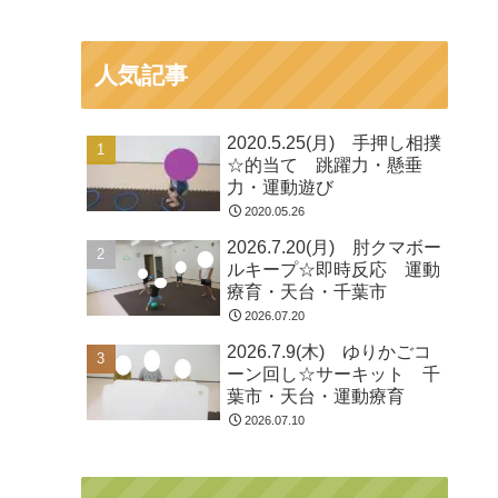
人気記事
2020.5.25(月) 手押し相撲
☆的当て 跳躍力・懸垂
力・運動遊び
2020.05.26
2026.7.20(月) 肘クマボー
ルキープ☆即時反応 運動
療育・天台・千葉市
2026.07.20
2026.7.9(木) ゆりかごコ
ーン回し☆サーキット 千
葉市・天台・運動療育
2026.07.10