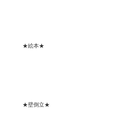
★絵本★
★壁倒立★