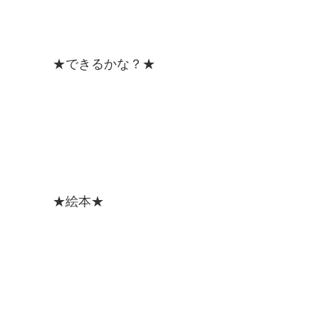
★できるかな？★
★絵本★