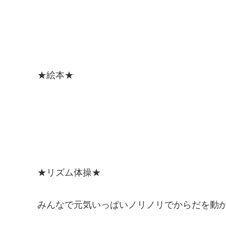
★絵本★
★リズム体操★
みんなで元気いっぱいノリノリでからだを動